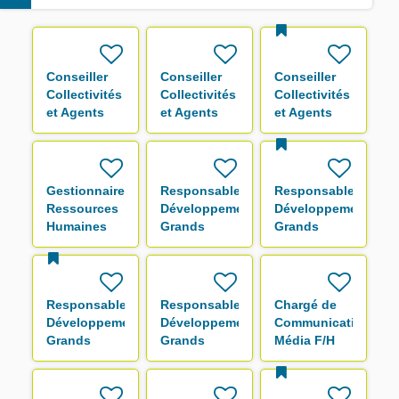
Conseiller
Conseiller
Conseiller
Collectivités
Collectivités
Collectivités
et Agents
et Agents
et Agents
F/H
F/H
F/H
Gestionnaire
Responsable
Responsable
Ressources
Développement
Développement
Humaines
Grands
Grands
F/H
Comptes F/H
Comptes F/H
Responsable
Responsable
Chargé de
Développement
Développement
Communication
Grands
Grands
Média F/H
Comptes F/H
Comptes F/H