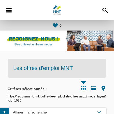
0
Les offres d'emploi
MNT
Critères sélectionnés :
https://recrutement.mnt.fr/offre-de-emploi/liste-offres.aspx?mode=layer&
lcid=1036
Affiner ma recherche