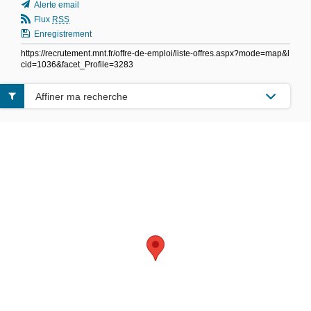
Alerte email
Flux
RSS
Enregistrement
https://recrutement.mnt.fr/offre-de-emploi/liste-offres.aspx?mode=map&l
cid=1036&facet_Profile=3283
Affiner ma recherche