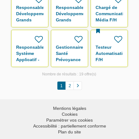
Responsable
Responsable
Chargé de
Développement
Développement
Communication
Grands
Grands
Média F/H
Comptes F/H
Comptes F/H
Responsable
Gestionnaire
Testeur
Système
Santé
Automatisation
Applicatif -
Prévoyance
F/H
Périmètre :
F/H
Offres,
Nombre de résultats :
19 offre(s)
Marketing,
Distribution
1
2
F/H
Mentions légales
Cookies
Paramétrer vos cookies
Accessibilité : partiellement conforme
Plan du site