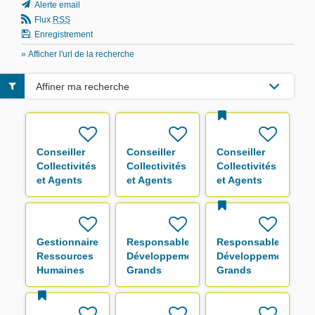
Alerte email
Flux
RSS
Enregistrement
» Afficher l'url de la recherche
Affiner ma recherche
Conseiller
Conseiller
Conseiller
Collectivités
Collectivités
Collectivités
et Agents
et Agents
et Agents
F/H
F/H
F/H
Gestionnaire
Responsable
Responsable
Ressources
Développement
Développement
Humaines
Grands
Grands
F/H
Comptes F/H
Comptes F/H