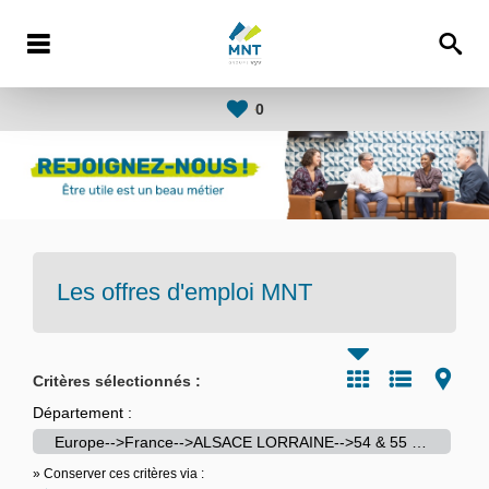
0
Les offres d'emploi
MNT
Critères sélectionnés :
Département :
Europe-->France-->ALSACE LORRAINE-->54 & 55 & 57 & 67 & 68 & 88
» Conserver ces critères via :