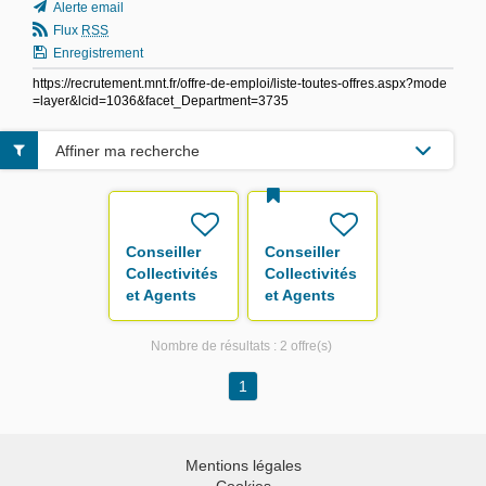
Alerte email
Flux
RSS
Enregistrement
https://recrutement.mnt.fr/offre-de-emploi/liste-toutes-offres.aspx?mode
=layer&lcid=1036&facet_Department=3735
Affiner ma recherche
Conseiller
Conseiller
Collectivités
Collectivités
et Agents
et Agents
F/H
F/H
Nombre de résultats :
2 offre(s)
1
Mentions légales