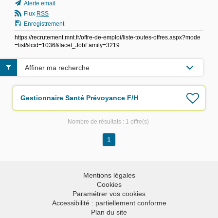
Alerte email
Flux
RSS
Enregistrement
https://recrutement.mnt.fr/offre-de-emploi/liste-toutes-offres.aspx?mode
=list&lcid=1036&facet_JobFamily=3219
Affiner ma recherche
Gestionnaire Santé Prévoyance F/H
Nombre de résultats :
1 offre(s)
1
Mentions légales
Cookies
Paramétrer vos cookies
Accessibilité : partiellement conforme
Plan du site