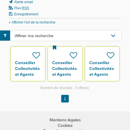
Alerte email
Flux
RSS
Enregistrement
» Afficher l'url de la recherche
Affiner ma recherche
Conseiller
Conseiller
Conseiller
Collectivités
Collectivités
Collectivités
et Agents
et Agents
et Agents
F/H
F/H
F/H
Nombre de résultats :
3 offre(s)
1
Mentions légales
Cookies