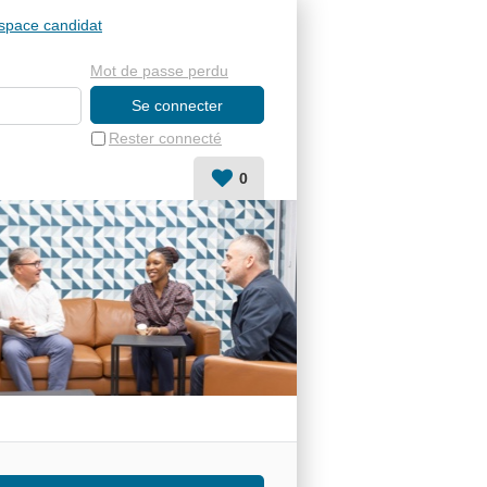
space candidat
Mot de passe perdu
Rester connecté
0