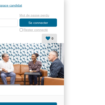
space candidat
Mot de passe perdu
Rester connecté
0