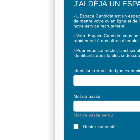
J'AI DÉJÀ UN ES
›
L'
Espace Candidat
est un espace
de mettre votre cv en ligne et de 
notre service recrutement.
›
Votre Espace Candidat vous per
rapidement à nos offres d'emploi.
›
Pour vous connecter, c'est simple
identifiants dans le bloc ci-dessou
Identifiant (email, de type exem
Mot de passe
Mot de passe perdu
Rester connecté