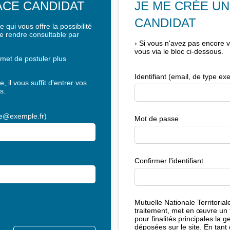
PACE CANDIDAT
JE ME CRÉE U
CANDIDAT
 qui vous offre la possibilité
le rendre consultable par
›
Si vous n'avez pas encore 
vous via le bloc ci-dessous.
met de postuler plus
Identifiant (email, de type 
, il vous suffit d'entrer vos
s.
ple@exemple.fr)
Mot de passe
Confirmer l'identifiant
Mutuelle Nationale Territoria
traitement, met en œuvre un
pour finalités principales la g
déposées sur le site. En tant 