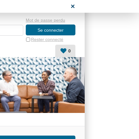
space candidat
Mot de passe perdu
Rester connecté
0