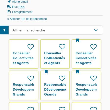
Alerte email
Flux
RSS
Enregistrement
» Afficher l'url de la recherche
Affiner ma recherche
Conseiller
Conseiller
Conseiller
Collectivités
Collectivités
Collectivités
et Agents
et Agents
et Agents
F/H
F/H
F/H
Responsable
Responsable
Responsable
Développement
Développement
Développement
Grands
Grands
Grands
Comptes F/H
Comptes F/H
Comptes F/H