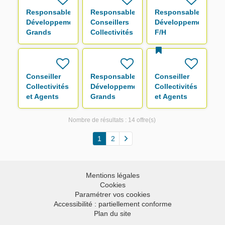
Responsable
Responsable
Responsable
Développement
Conseillers
Développement
Grands
Collectivités
F/H
Comptes F/H
& Agents
F/H
Conseiller
Responsable
Conseiller
Collectivités
Développement
Collectivités
et Agents
Grands
et Agents
F/H
Comptes F/H
F/H
Nombre de résultats :
14 offre(s)
1
2
Mentions légales
Cookies
Paramétrer vos cookies
Accessibilité : partiellement conforme
Plan du site