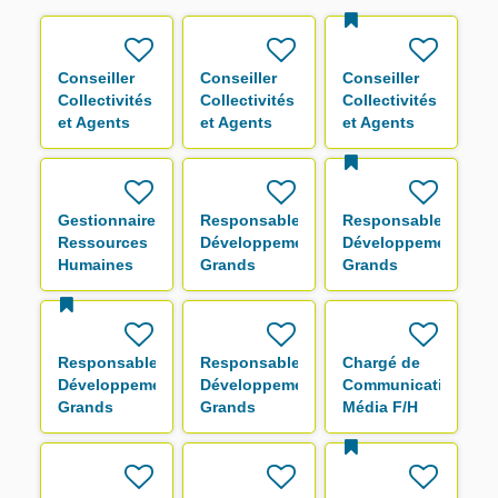
Conseiller
Conseiller
Conseiller
Collectivités
Collectivités
Collectivités
et Agents
et Agents
et Agents
F/H
F/H
F/H
Gestionnaire
Responsable
Responsable
Ressources
Développement
Développement
Humaines
Grands
Grands
F/H
Comptes F/H
Comptes F/H
Responsable
Responsable
Chargé de
Développement
Développement
Communication
Grands
Grands
Média F/H
Comptes F/H
Comptes F/H