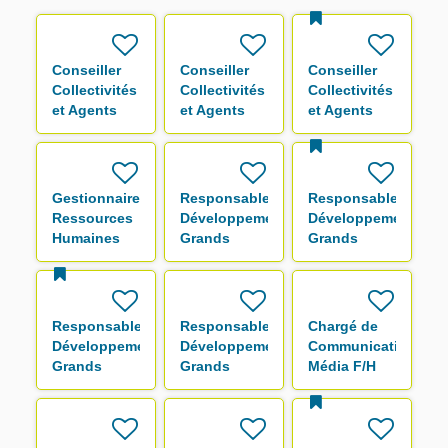
Conseiller
Conseiller
Conseiller
Collectivités
Collectivités
Collectivités
et Agents
et Agents
et Agents
F/H
F/H
F/H
Gestionnaire
Responsable
Responsable
Ressources
Développement
Développement
Humaines
Grands
Grands
F/H
Comptes F/H
Comptes F/H
Responsable
Responsable
Chargé de
Développement
Développement
Communication
Grands
Grands
Média F/H
Comptes F/H
Comptes F/H