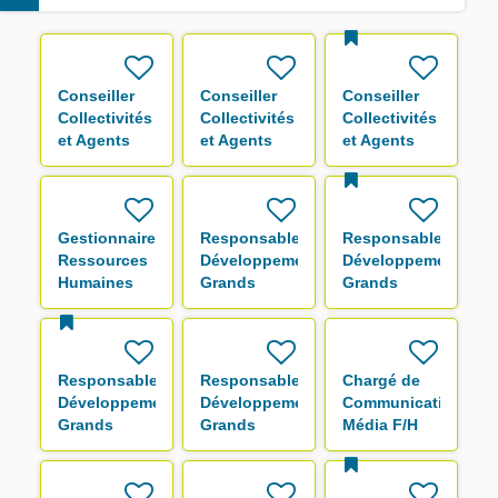
Conseiller
Conseiller
Conseiller
Collectivités
Collectivités
Collectivités
et Agents
et Agents
et Agents
F/H
F/H
F/H
Gestionnaire
Responsable
Responsable
Ressources
Développement
Développement
Humaines
Grands
Grands
F/H
Comptes F/H
Comptes F/H
Responsable
Responsable
Chargé de
Développement
Développement
Communication
Grands
Grands
Média F/H
Comptes F/H
Comptes F/H