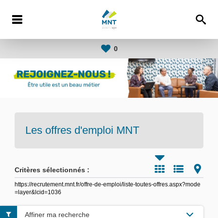
0
Les offres d'emploi
MNT
Critères sélectionnés :
https://recrutement.mnt.fr/offre-de-emploi/liste-toutes-offres.aspx?mode
=layer&lcid=1036
Affiner ma recherche